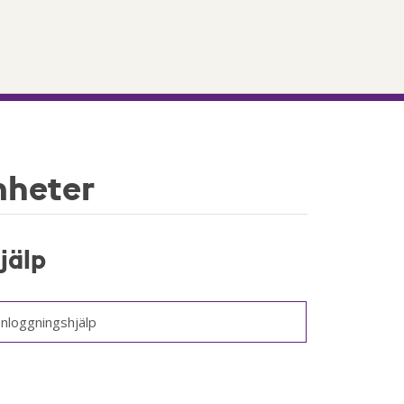
mheter
jälp
Inloggningshjälp