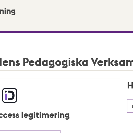
ning
adens Pedagogiska Verksa
H
ccess legitimering