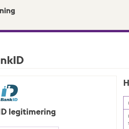
ning
ankID
H
ID legitimering