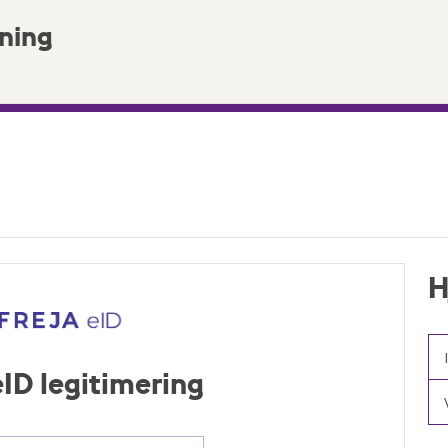
ning
H
 eID legitimering