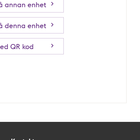
på annan enhet
på denna enhet
med QR kod