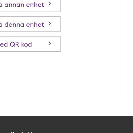
på annan enhet
på denna enhet
med QR kod