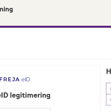
ning
H
 eID legitimering