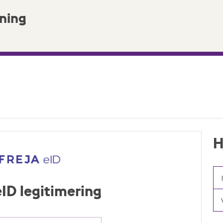
ning
H
 eID legitimering