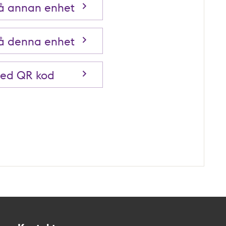
på annan enhet
på denna enhet
med QR kod